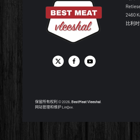
Reties
2460 K
比利时 /
保留所有权利 ©
2026,
BestMeat Vleeshal
.
网站管理和维护
LinQxx
.