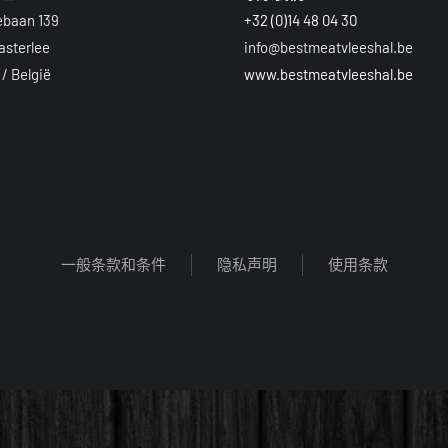
ebaan 139
+32 (0)14 48 04 30
asterlee
info@bestmeatvleeshal.be
 België
www.bestmeatvleeshal.be
一般条款和条件
隐私声明
使用条款