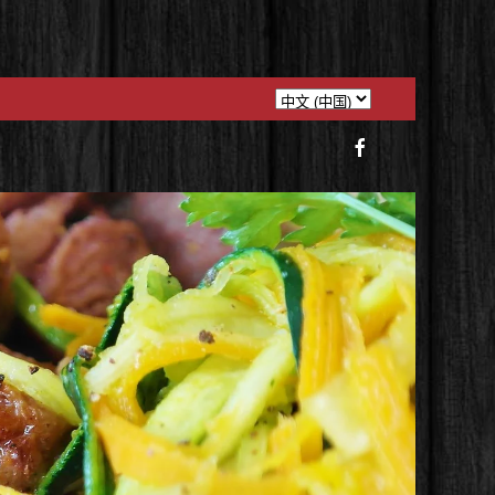
选
择
语
言