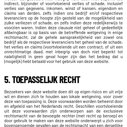
indirect, bijzonder of voortvloeiend verlies of schade, inclusief
verlies van gegevens, inkomen, winst of kansen, eigendom en
claims van derden, zelfs indien ons bedrijf en/of respectieve
leveranciers op de hoogte zijn gesteld van de mogelijkheid van
zulke verliezen of schade, en zelfs indien deze redelijkerwijs te
voorzien waren. Indien deze clausule niet geheel of gedeeltelijk
afdwingbaar is op basis van de betreffende wetgeving in enige
rechtsmacht, zal de gehele aansprakelijkheid van zowel ons
bedrijf als de respectieve leveranciers het geheel van de schade,
het verlies en claims (voortvloeiende uit een contract, of uit een
onrechtmatige daad, met inbegrip van doch niet beperkt tot
nalatigheid) in geen geval hoger zijn dan het bedrag dat u
(mogelijk) hebt betaald voor het gebruik van deze website.
5. TOEPASSELIJK RECHT
Bezoekers van deze website doen dit op eigen risico en uit vrije
wil en dienen zich te houden aan lokale wetgeving, voor zover
deze van toepassing is. Deze voorwaarden worden beheerst door
en afgeleid van het Nederlands recht. Geschillen voortvloeiende
uit deze voorwaarden zijn onderworpen aan de exclusieve
rechtsmacht van de bevoegde rechter (met recht op beroep) en
door gebruik te maken van deze website onderwerpt u zich voor
bovengenoemde gevallen aan de rechtsmacht van een dergelijke