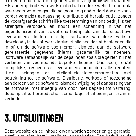
met en u houdt aan het geheel van deze gebruiksvoorwaarden.
Elk ander gebruik van welk materiaal op deze website dan ook,
waaronder vermenigvuldiging (voor enig ander doel dan die zoals
eerder vermeld), aanpassing, distributie of herpublicatie, zonder
de voorafgaande schriftelijke toestemming van ons bedrijf is ten
strengste verboden, en houdt een schending in van het
eigendomsrecht van zowel ons bedrijf als van de respectieve
leveranciers. Indien u enige software van deze website
downloadt, is de software, inclusief alle beelden of bestanden die
in of uit de software voortkomen, alsmede aan de software
gerelateerde gegevens (hierna gezamenlijk te noemen:
“software”) afhankelijk van de bepalingen zoals die gelden bij het
verlenen van voornoemde beperkte licentie. Ons bedrijf en/of
(mogelijke) respectieve leveranciers behouden alle rechten,
titels, belangen en intellectuele-eigendomsrechten met
betrekking tot de software. Distributie, verkoop of toezending
aan derden van de software, alsmede wijziging of aanpassing van
de software, met inbegrip van doch niet beperkt tot vertaling,
decompilatie, herproductie, demontage of afleidingen ervan is
verboden.
3. UITSLUITINGEN
Deze website en de inhoud ervan worden zonder enige garantie,