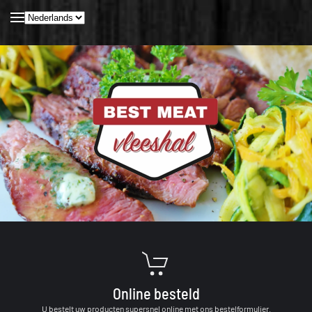
Kies
een
Skip to main content
taal
Online besteld
U bestelt uw producten supersnel online met ons bestelformulier.