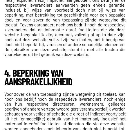
hetzij expliciet, hetzij impliciet, aangeboden. Ons bedrijf en de
respectieve leveranciers aanvaarden geen enkele garantie,
inclusief, bij wijze van voorbeeld doch niet bij wijze van
beperking, met betrekking tot geschiktheid voor een bepaalde
doel, en voor zover de van toepassing zijnde wetgeving dit
toelaat. Tevens garandeert noch ons bedrijf noch de respectieve
leveranciers dat de informatie en/of faciliteiten die via deze
website toegankelijk zijn, accuraat, volledig of up-to-date zijn,
noch dat deze website vrij zal zijn van fouten, met inbegrip van
doch niet beperkt tot, virussen of andere schadelijke elementen.
De gebruiker van deze website stemt in met alle kosten die
voortvloeien uit het gebruik van deze website.
4. BEPERKING VAN
AANSPRAKELIJKHEID
Voor zover de van toepassing zijnde wetgeving dit toelaat, kan
noch ons bedrijf noch de respectieve leveranciers, noch enige
van hun respectieve directeuren, werknemers, gelieerde
bedrijven of andere vertegenwoordigers verantwoordelijk worden
gehouden voor verlies of schade die direct of indirect voortvloeit
uit het (onmogelijke) gebruik van het materiaal, inclusief het
materiaal in en/of faciliteiten of diensten die via deze website
worden aangeboden, met inbegrip van, doch niet beperkt tot,